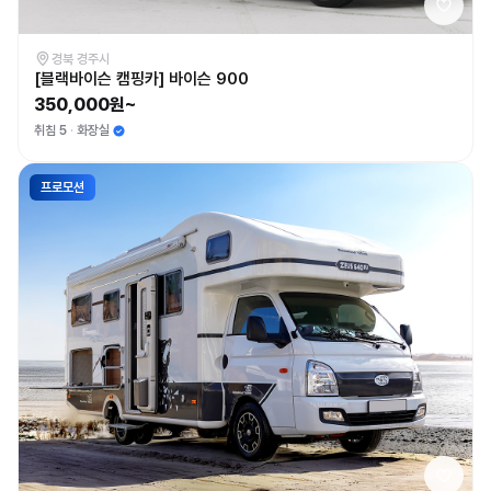
경북 경주시
[블랙바이슨 캠핑카] 바이슨 900
350,000원~
취침 5
화장실
프로모션