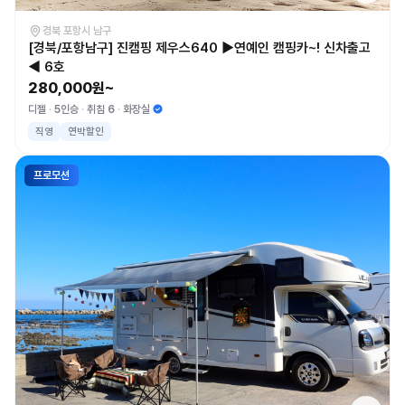
경북 포항시 남구
[경북/포항남구] 진캠핑 제우스640 ▶연예인 캠핑카~! 신차출고
◀ 6호
280,000원~
디젤
5인승
취침 6
화장실
직영
연박할인
프로모션