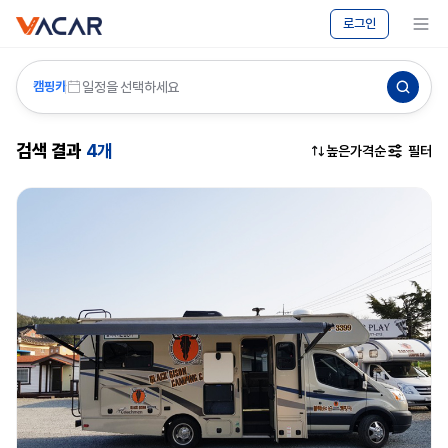
vacar
캠핑카
메뉴 보기
로그인
대여
-
바카르
일정을 선택하세요
캠핑카
검색 결과
4개
높은가격순
필터