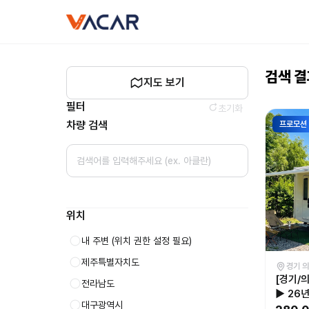
캠핑카
vacar
대여
-
바카르
검색 
지도 보기
필터
초기화
차량 검색
프로모션
위치
내 주변
(위치 권한 설정 필요)
제주특별자치도
경기 
[경기/
전라남도
▶ 26
대구광역시
핑 떠나