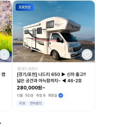
프로모션
경기 포천시
 캠
[경기/포천] 나드리 650 ▶ 신차 출고!!
넓은 공간과 아늑함까지~ ◀ 46-2호
280,000원~
디젤
5인승
취침 6
화장실
직영
연박할인