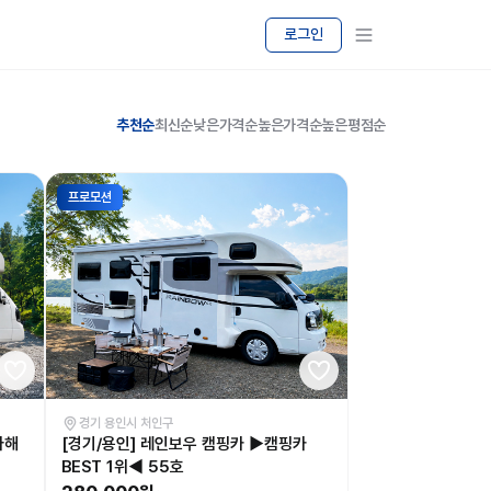
로그인
추천순
최신순
낮은가격순
높은가격순
높은평점순
프로모션
경기 용인시 처인구
아해
[경기/용인] 레인보우 캠핑카 ▶캠핑카
BEST 1위◀ 55호