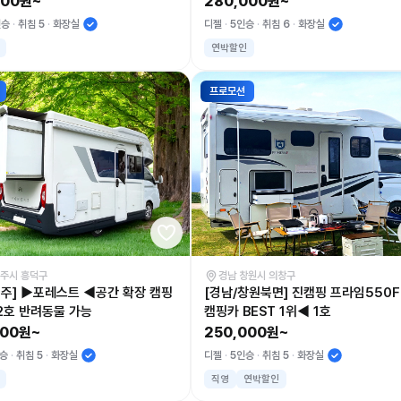
000원~
280,000원~
인승
취침 5
화장실
디젤
5인승
취침 6
화장실
연박할인
프로모션
청주시 흥덕구
경남 창원시 의창구
청주] ▶포레스트 ◀공간 확장 캠핑
[경남/창원북면] 진캠핑 프라임550F
-2호 반려동물 가능
캠핑카 BEST 1위◀ 1호
000원~
250,000원~
승
취침 5
화장실
디젤
5인승
취침 5
화장실
직영
연박할인