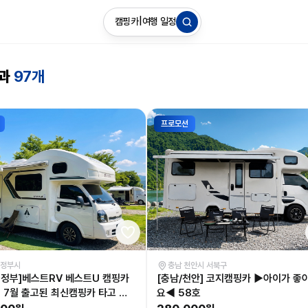
캠핑카
|
여행 일정
결과
97개
프로모션
의정부시
충남 천안시 서북구
의정부]베스트RV 베스트U 캠핑카
[충남/천안] 코지캠핑카 ▶아이가 좋
년 7월 출고된 최신캠핑카 타고 캠
요◀ 58호
 보세요◀57호 LPG