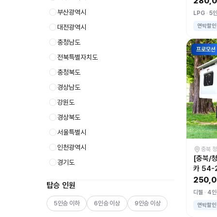
280,
부산광역시
LPG
5
연박할인
대전광역시
충청남도
프로모션
전북특별자치도
충청북도
경상남도
강원도
경상북도
서울특별시
인천광역시
충북 
[충북/
경기도
카 54
250,
탑승 인원
디젤
4인
5인승 이하
6인승 이상
9인승 이상
연박할인