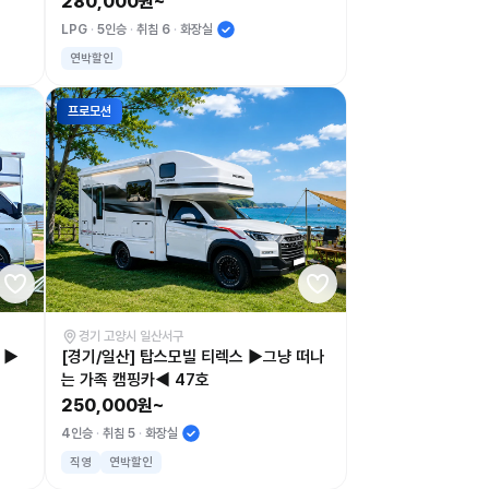
280,000원~
LPG
5인승
취침 6
화장실
연박할인
프로모션
경기 고양시 일산서구
 ▶
[경기/일산] 탑스모빌 티렉스 ▶그냥 떠나
는 가족 캠핑카◀ 47호
250,000원~
4인승
취침 5
화장실
직영
연박할인