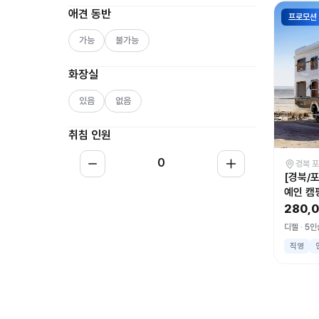
애견 동반
프로모션
가능
불가능
화장실
있음
없음
취침 인원
0
경북 
[경북/
예인 캠
280,
디젤
5인
직영