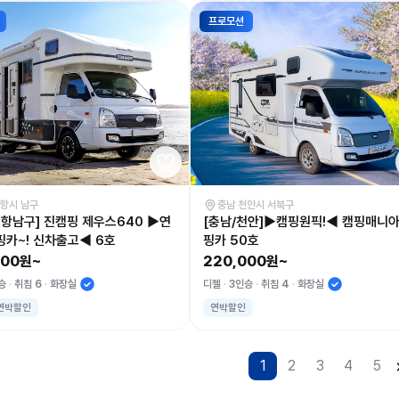
프로모션
포항시 남구
충남 천안시 서북구
포항남구] 진캠핑 제우스640 ▶연
[충남/천안]▶캠핑원픽!◀ 캠핑매니아
핑카~! 신차출고◀ 6호
핑카 50호
000원~
220,000원~
승
취침 6
화장실
디젤
3인승
취침 4
화장실
연박할인
연박할인
1
2
3
4
5