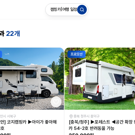
캠핑카
|
여행 일정
결과
22개
프로모션
천안시 서북구
충북 청주시 흥덕구
천안] 코지캠핑카 ▶아이가 좋아해
[충북/청주] ▶포레스트 ◀공간 확장
8호
카 54-2호 반려동물 가능