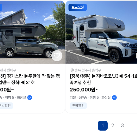
프로모션
부천시 원미구
충북 청주시 흥덕구
부천] 징기스칸 ▶주말에 딱 맞는 캠
[충북/청주] ▶지바코코넛3◀ 54-1
업텐트 장착!◀ 31호
족여행 추천
000원~
250,000원~
승
취침 5
화장실
디젤
5인승
취침 5
화장실
연박할인
연박할인
1
2
3