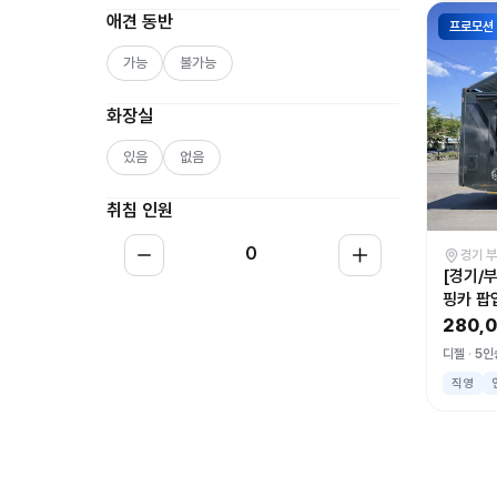
애견 동반
프로모션
가능
불가능
화장실
있음
없음
취침 인원
0
경기 
[경기/
핑카 팝
280,
디젤
5인
직영