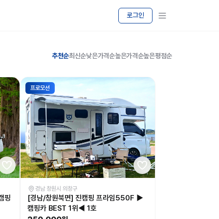
로그인
추천순
최신순
낮은가격순
높은가격순
높은평점순
프로모션
경남 창원시 의창구
 캠핑
[경남/창원북면] 진캠핑 프라임550F ▶
캠핑카 BEST 1위◀ 1호