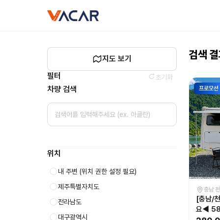
캠핑카
vacar
대여
-
바카르
검색 
지도 보기
필터
초기화
차량 검색
프로모션
위치
내 주변
(위치 권한 설정 필요)
제주특별자치도
충남 
[충남/
전라남도
요◀ 5
대구광역시