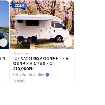
프로모션
경기 남양주시
호 가
[경기/남양주] 렛츠고 캠핑카▶쉬러 가는
캠핑카◀51호 반려동물 가능
210,000원~
디젤
3인승
취침 3
화장실
연박할인