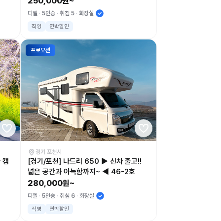
250,000원~
디젤
5인승
취침 5
화장실
직영
연박할인
프로모션
경기 포천시
 캠
[경기/포천] 나드리 650 ▶ 신차 출고!!
넓은 공간과 아늑함까지~ ◀ 46-2호
280,000원~
디젤
5인승
취침 6
화장실
직영
연박할인