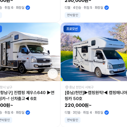
000원~
250,000원~
승
취침 6
화장실
디젤
4인승
취침 5
화장실
연박할인
프로모션
포항시 남구
충남 천안시 서북구
포항남구] 진캠핑 제우스640 ▶연
[충남/천안]▶캠핑원픽!◀ 캠핑매니아
핑카~! 신차출고◀ 6호
핑카 50호
000원~
220,000원~
승
취침 6
화장실
디젤
3인승
취침 4
화장실
연박할인
연박할인