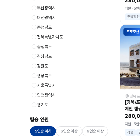
280,
부산광역시
디젤
5인
연박할인
대전광역시
충청남도
프로모션
전북특별자치도
충청북도
경상남도
강원도
경상북도
서울특별시
인천광역시
경북 
[경북/
경기도
예인 캠
280,
탑승 인원
디젤
5인
5인승 이하
6인승 이상
9인승 이상
직영