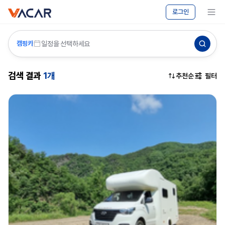
vacar
캠핑카
메뉴 보기
로그인
대여
-
바카르
일정을 선택하세요
캠핑카
검색 결과
1개
추천순
필터