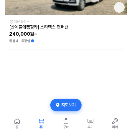
대전 유성구
[산에들에캠핑카] 스타렉스 캠퍼밴
240,000원~
취침 4
화장실
지도 보기
홈
대여
구매
후기
마이