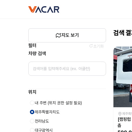
캠핑카
vacar
대여
-
바카르
검색 
지도 보기
필터
초기화
차량 검색
위치
내 주변
(위치 권한 설정 필요)
제주특별자치도
제주특
[캠핑럽
전라남도
춤
대구광역시