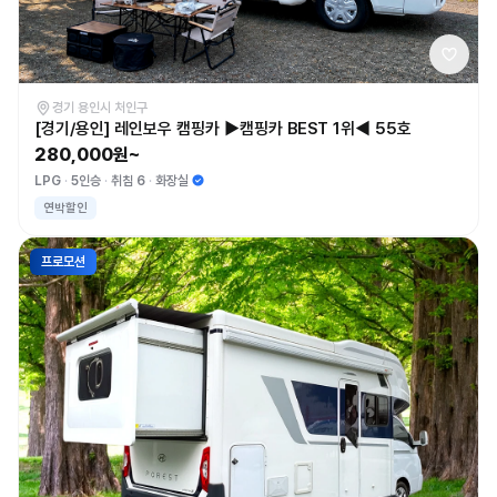
경기 용인시 처인구
[경기/용인] 레인보우 캠핑카 ▶캠핑카 BEST 1위◀ 55호
280,000원~
LPG
5인승
취침 6
화장실
연박할인
프로모션