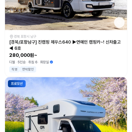
경북 포항시 남구
[경북/포항남구] 진캠핑 제우스640 ▶연예인 캠핑카~! 신차출고
◀ 6호
280,000원~
디젤
5인승
취침 6
화장실
직영
연박할인
프로모션