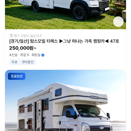
경기 고양시 일산서구
[경기/일산] 탑스모빌 티렉스 ▶그냥 떠나는 가족 캠핑카◀ 47호
250,000원~
4인승
취침 5
화장실
직영
연박할인
프로모션