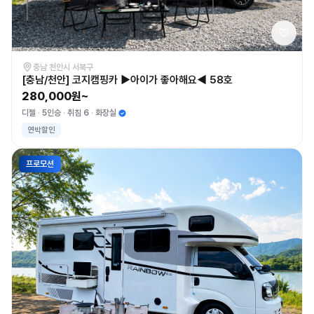
충남 천안시 서북구
[충남/천안] 코지캠핑카 ▶아이가 좋아해요◀ 58호
280,000원~
디젤
5인승
취침 6
화장실
연박할인
프로모션