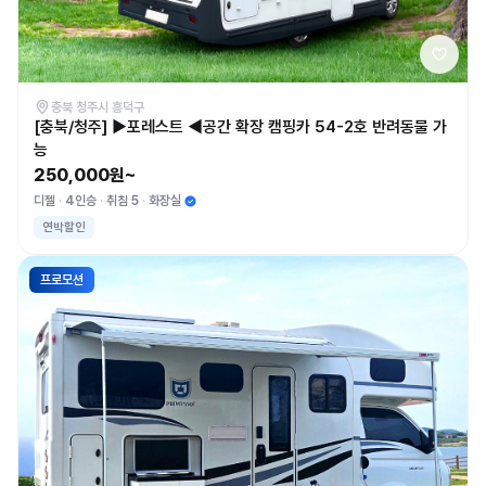
충북 청주시 흥덕구
[충북/청주] ▶포레스트 ◀공간 확장 캠핑카 54-2호 반려동물 가
능
250,000원~
디젤
4인승
취침 5
화장실
연박할인
프로모션