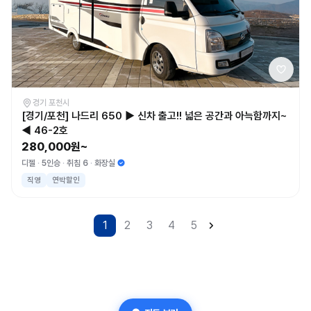
경기 포천시
[경기/포천] 나드리 650 ▶ 신차 출고!! 넓은 공간과 아늑함까지~
◀ 46-2호
280,000원~
디젤
5인승
취침 6
화장실
직영
연박할인
1
2
3
4
5