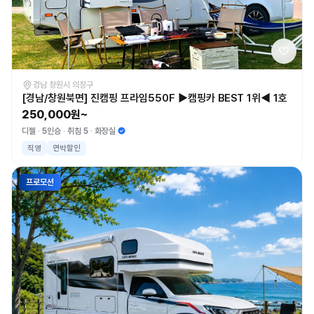
경남 창원시 의창구
[경남/창원북면] 진캠핑 프라임550F ▶캠핑카 BEST 1위◀ 1호
250,000원~
디젤
5인승
취침 5
화장실
직영
연박할인
프로모션