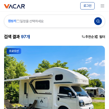
vacar
캠핑카
메뉴 보기
로그인
대여
-
바카르
일정을 선택하세요
캠핑카
검색 결과
97개
추천순
필터
프로모션