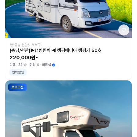
충남 천안시 서북구
[충남/천안]▶캠핑원픽!◀ 캠핑매니아 캠핑카 50호
220,000원~
디젤
3인승
취침 4
화장실
연박할인
프로모션