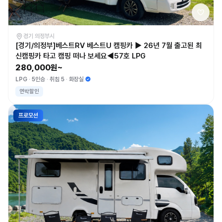
경기 의정부시
[경기/의정부]베스트RV 베스트U 캠핑카 ▶ 26년 7월 출고된 최
신캠핑카 타고 캠핑 떠나 보세요◀57호 LPG
280,000원~
LPG
5인승
취침 5
화장실
연박할인
프로모션