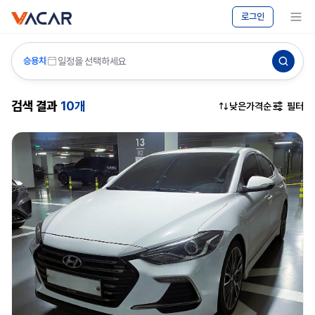
vacar
승용차
메뉴 보기
로그인
렌탈
-
바카르
일정을 선택하세요
승용차
검색 결과
10개
낮은가격순
필터