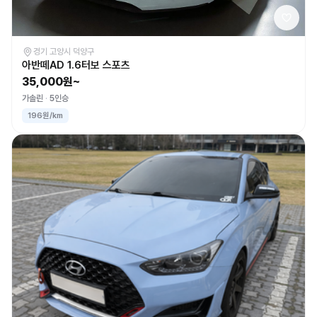
경기 고양시 덕양구
아반떼AD 1.6터보 스포츠
35,000원~
가솔린
5인승
196원/km