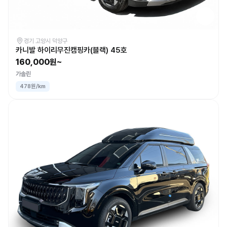
경기 고양시 덕양구
카니발 하이리무진캠핑카(블랙) 45호
160,000원~
가솔린
478원/km