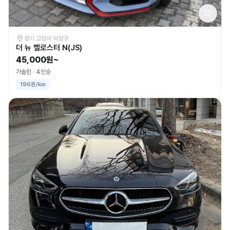
경기 고양시 덕양구
더 뉴 벨로스터 N(JS)
45,000원~
가솔린
4인승
196원/km