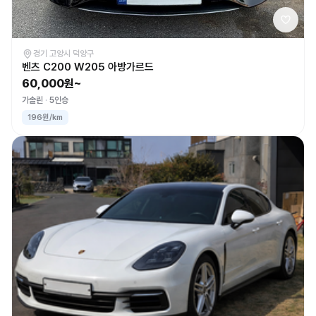
경기 고양시 덕양구
벤츠 C200 W205 아방가르드
60,000원~
가솔린
5인승
196원/km