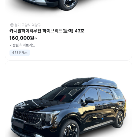
경기 고양시 덕양구
카니발하이리무진 하이브리드(블랙) 43호
160,000원~
가솔린 하이브리드
478원/km