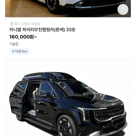
경기 고양시 덕양구
카니발 하이리무진캠핑카(흰색) 33호
160,000원~
가솔린
478원/km