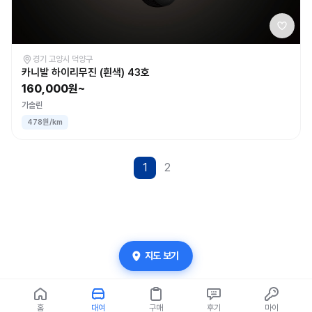
경기 고양시 덕양구
카니발 하이리무진 (흰색) 43호
160,000원~
가솔린
478원/km
1
2
지도 보기
홈
대여
구매
후기
마이