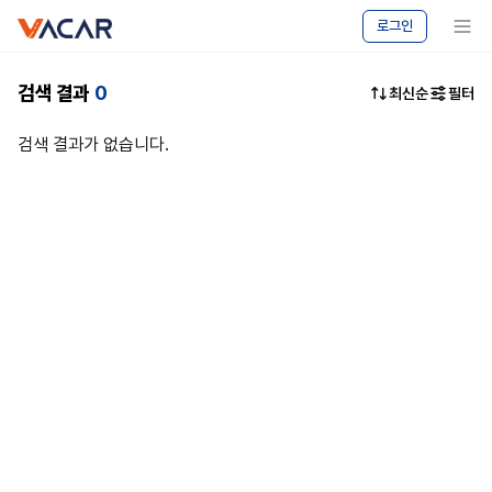
vacar
중고차
메뉴 보기
로그인
마켓
-
캠핑카
검색 결과
0
최신순
필터
승용차
매매
검색 결과가 없습니다.
|
바카르