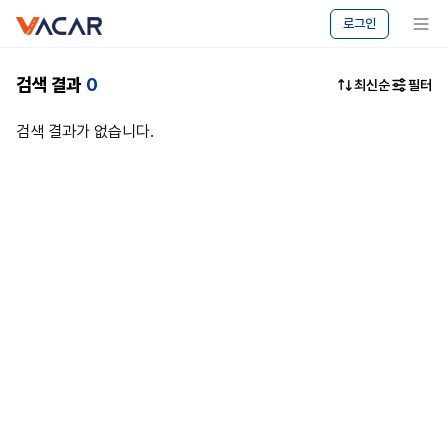
vacar
중고차
메뉴 보기
로그인
마켓
-
캠핑카
검색 결과
0
최신순
필터
승용차
매매
검색 결과가 없습니다.
|
바카르