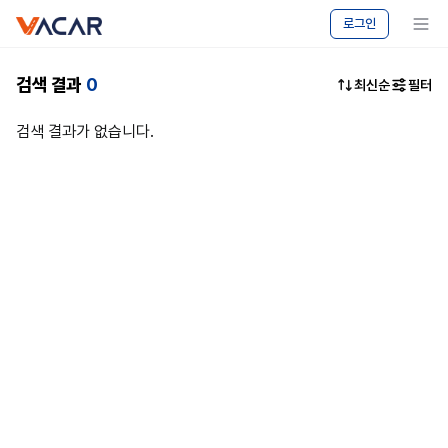
vacar
중고차
메뉴 보기
로그인
마켓
-
캠핑카
검색 결과
0
최신순
필터
승용차
매매
검색 결과가 없습니다.
|
바카르