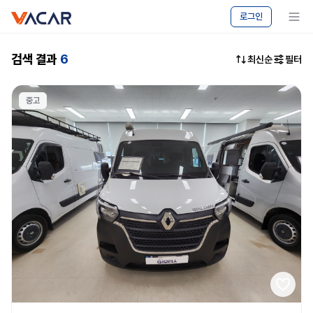
vacar
중고차
메뉴 보기
로그인
마켓
-
캠핑카
검색 결과
6
최신순
필터
승용차
매매
|
중고
바카르