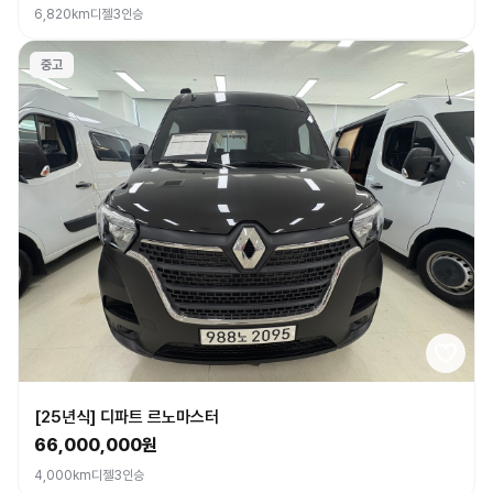
6,820km
디젤
3인승
중고
[25년식] 디파트 르노마스터
66,000,000원
4,000km
디젤
3인승