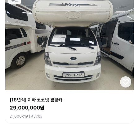
중고
[18년식] 지바 코코넛 캠핑카
29,000,000원
21,600km
디젤
3인승