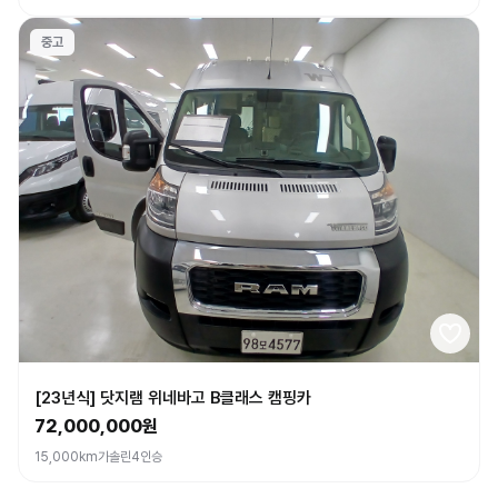
중고
[23년식] 닷지램 위네바고 B클래스 캠핑카
72,000,000원
15,000km
가솔린
4인승