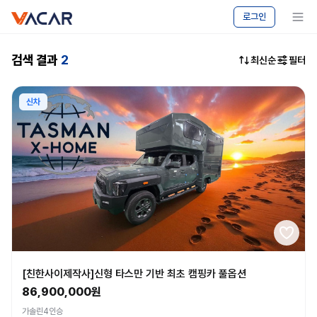
vacar
중고차
메뉴 보기
로그인
마켓
-
캠핑카
검색 결과
2
최신순
필터
승용차
매매
|
신차
바카르
[친한사이제작사]신형 타스만 기반 최초 캠핑카 풀옵션
86,900,000원
가솔린
4인승