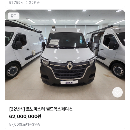
51,759km
디젤
5인승
중고
[22년식] 르노마스터 월드익스페디션
62,000,000원
57,000km
디젤
3인승