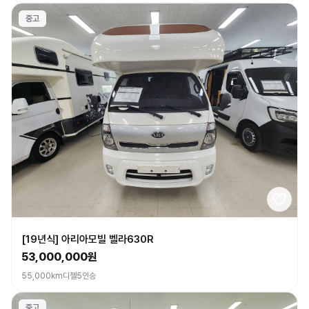
중고
[19년식] 아리아모빌 벨라630R
53,000,000원
55,000km
디젤
5인승
중고