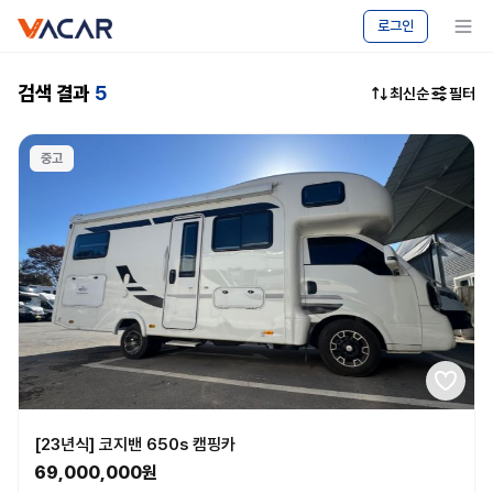
vacar
중고차
메뉴 보기
로그인
마켓
-
캠핑카
검색 결과
5
최신순
필터
승용차
매매
|
중고
바카르
[23년식] 코지밴 650s 캠핑카
69,000,000원