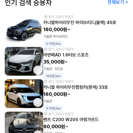
인기 검색 승용차
전체보기 >
경기 고양시 덕양구
카니발하이리무진 하이브리드(블랙) 45호
160,000원~
가솔린 하이브리드
478원/km
경기 고양시 덕양구
아반떼AD 1.6터보 스포츠
35,000원~
가솔린
5인승
196원/km
경기 고양시 덕양구
카니발 하이리무진캠핑카(흰색) 33호
160,000원~
가솔린
478원/km
경기 고양시 덕양구
벤츠 C200 W205 아방가르드
60,000원~