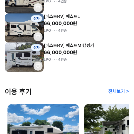
LPG
-
4인승
[베스트RV] 베스트L
신차
66,000,000원
LPG
-
4인승
[베스트RV] 베스트M 캠핑카
신차
66,000,000원
LPG
-
4인승
이용 후기
전체보기 >