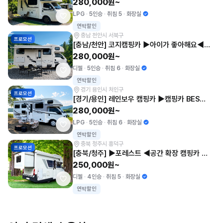
280,000원~
LPG
5인승
취침 5
화장실
연박할인
충남 천안시 서북구
프로모션
[충남/천안] 코지캠핑카 ▶아이가 좋아해요◀ 58호
280,000원~
디젤
5인승
취침 6
화장실
연박할인
경기 용인시 처인구
프로모션
[경기/용인] 레인보우 캠핑카 ▶캠핑카 BEST 1위◀ 55호
280,000원~
LPG
5인승
취침 6
화장실
연박할인
충북 청주시 흥덕구
프로모션
[충북/청주] ▶포레스트 ◀공간 확장 캠핑카 54-2호 반려동물 가능
250,000원~
디젤
4인승
취침 5
화장실
연박할인