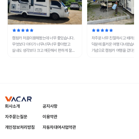
캠핑카 처음이용해봤는데 너무 좋았습니다.
차주분 너무 친절하시고 배려를 
무엇보다 아이가 너무너무너무 좋아했고
덕분에 즐거운 여행 다녀왔습니다
실내도 생각보다 크고 깨끗해서 편하게 잘
기념으로 캠핑카 여행을 갔다왔는
보내고 왔습니다. 벙커침대에서 나오질
내부가 깔끔하고 타차량보다 넓
않네요! 처음이라 걱정이 많았는데 이것저것
편안하게 쉬다 왔네요. 짐을 이
친절하게 알려주셔서 어렵지않게 좋은 시간
챙겨갔는데 기본적으로 구비해
보냈습니다!
많아서 좋았네요. 다음에도 기회
이용하겠습니다.
vacar
회사소개
공지사항
자주묻는질문
이용약관
개인정보처리방침
자동차대여사업약관