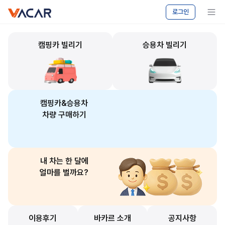
vacar
바카르
메뉴 보기
로그인
-
캠핑카
대여,
캠핑카 빌리기
승용차 빌리기
승용차
렌탈,
중고차
매매
플랫폼
캠핑카&승용차
차량 구매하기
내 차는 한 달에
얼마를 벌까요?
이용후기
바카르 소개
공지사항