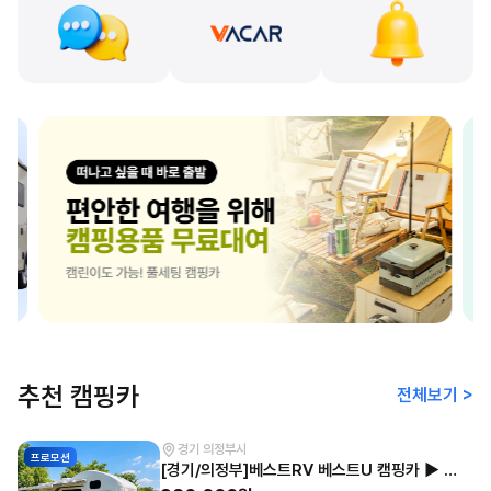
추천 캠핑카
전체보기 >
경기 의정부시
프로모션
[경기/의정부]베스트RV 베스트U 캠핑카 ▶ 26년 7월 출고된 최신캠핑카 타고 캠핑 떠나 보세요◀57호 LPG