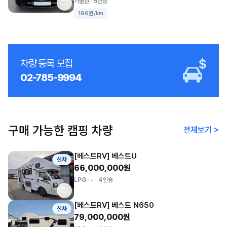
가솔린
5인승
196원/km
차량 등록 모집
02-785-9994
구매 가능한 캠핑 차량
전체보기 >
[베스트RV] 베스트U
신차
66,000,000원
LPG
-
4인승
[베스트RV] 베스트 N650
신차
79,000,000원