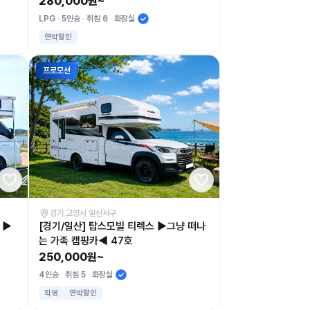
280,000원~
LPG
5인승
취침 6
화장실
연박할인
프로모션
경기 고양시 일산서구
 ▶
[경기/일산] 탑스모빌 티렉스 ▶그냥 떠나
는 가족 캠핑카◀ 47호
250,000원~
4인승
취침 5
화장실
직영
연박할인