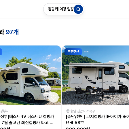
캠핑카
|
여행 일정
결과
97개
프로모션
의정부시
충남 천안시 서북구
의정부]베스트RV 베스트U 캠핑카
[충남/천안] 코지캠핑카 ▶아이가 좋
년 7월 출고된 최신캠핑카 타고 캠
요◀ 58호
 보세요◀57호 LPG