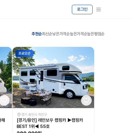
로그인
추천순
최신순
낮은가격순
높은가격순
높은평점순
프로모션
경기 용인시 처인구
아해
[경기/용인] 레인보우 캠핑카 ▶캠핑카
BEST 1위◀ 55호