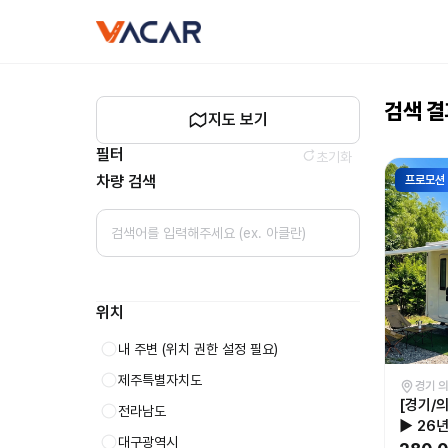
캠핑카
vacar
대여
-
바카르
검색 
지도 보기
필터
초기화
차량 검색
프로모션
위치
내 주변
(위치 권한 설정 필요)
제주특별자치도
경기 
[경기/
전라남도
▶ 26
대구광역시
핑 떠나