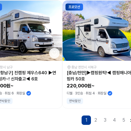
프로모션
포항시 남구
충남 천안시 서북구
포항남구] 진캠핑 제우스640 ▶연
[충남/천안]▶캠핑원픽!◀ 캠핑매니아
핑카~! 신차출고◀ 6호
핑카 50호
000원~
220,000원~
승
취침 6
화장실
디젤
3인승
취침 4
화장실
연박할인
연박할인
1
2
3
4
5