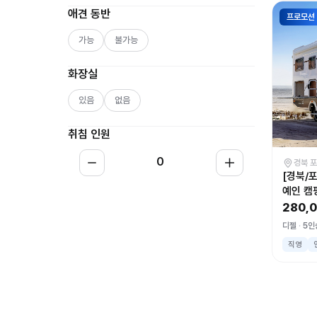
애견 동반
프로모션
가능
불가능
화장실
있음
없음
취침 인원
0
경북 
[경북/
예인 캠
280,
디젤
5인
직영