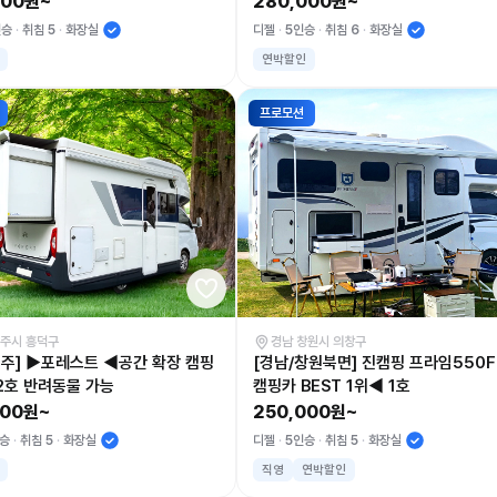
000원~
280,000원~
인승
취침 5
화장실
디젤
5인승
취침 6
화장실
연박할인
프로모션
청주시 흥덕구
경남 창원시 의창구
청주] ▶포레스트 ◀공간 확장 캠핑
[경남/창원북면] 진캠핑 프라임550F
-2호 반려동물 가능
캠핑카 BEST 1위◀ 1호
000원~
250,000원~
승
취침 5
화장실
디젤
5인승
취침 5
화장실
직영
연박할인