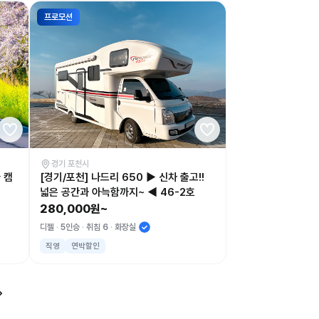
프로모션
경기 포천시
 캠
[경기/포천] 나드리 650 ▶ 신차 출고!!
넓은 공간과 아늑함까지~ ◀ 46-2호
280,000원~
디젤
5인승
취침 6
화장실
직영
연박할인