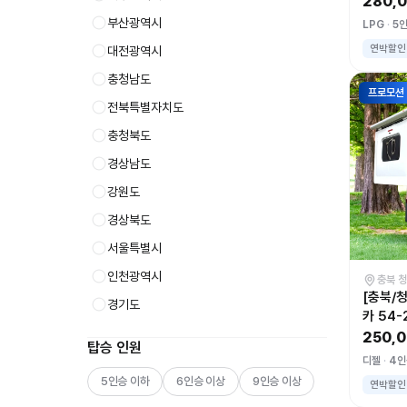
280,
부산광역시
LPG
5
연박할인
대전광역시
충청남도
프로모션
전북특별자치도
충청북도
경상남도
강원도
경상북도
서울특별시
인천광역시
충북 
[충북/
경기도
카 54
250,
탑승 인원
디젤
4인
5인승 이하
6인승 이상
9인승 이상
연박할인