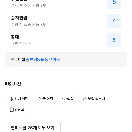
5
정차 후 취침 가능 인원
승차인원
4
주행 시 탑승 가능 인원
침대
3
내부 침대 수
연료
디젤
반려동물 동반 가능
편의시설
전기 연결
물 연결
식탁
부엌 싱크대
냉장고
편의시설
25
개 모두 보기