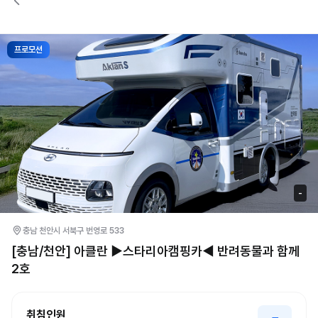
프로모션
-
충남 천안시 서북구 번영로 533
[충남/천안] 아클란 ▶스타리아캠핑카◀ 반려동물과 함께
2호
취침인원