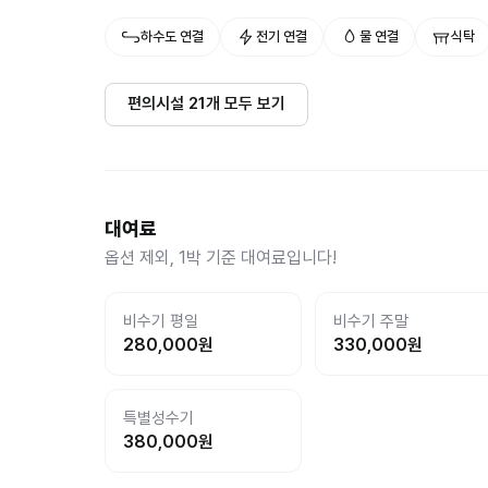
하수도 연결
전기 연결
물 연결
식탁
편의시설
21
개 모두 보기
대여료
옵션 제외, 1박 기준 대여료입니다!
비수기 평일
비수기 주말
280,000
원
330,000
원
특별성수기
380,000
원