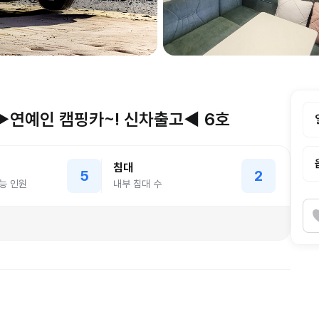
 ▶연예인 캠핑카~! 신차출고◀ 6호
침대
5
2
능 인원
내부 침대 수