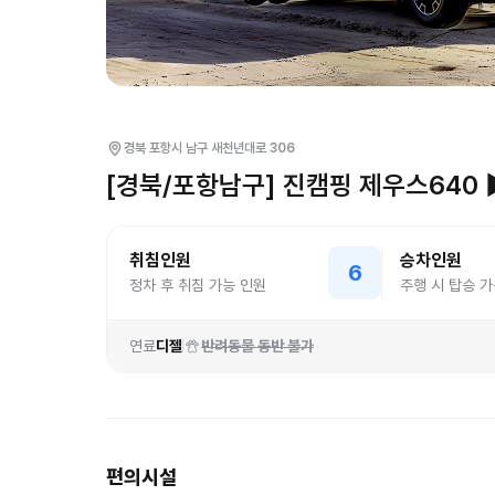
경북 포항시 남구 새천년대로 306
[경북/포항남구] 진캠핑 제우스640
취침인원
승차인원
6
정차 후 취침 가능 인원
주행 시 탑승 가
연료
디젤
반려동물 동반 불가
편의시설