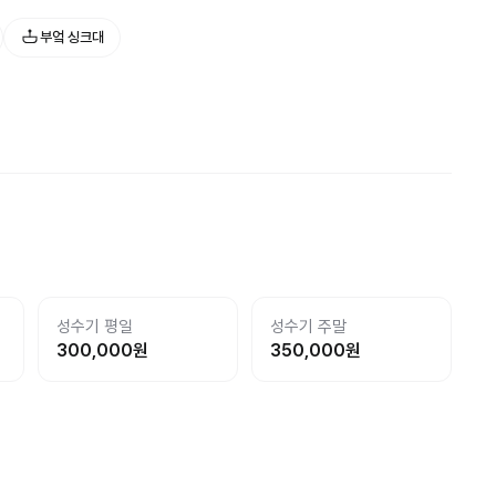
부엌 싱크대
성수기 평일
성수기 주말
300,000
원
350,000
원