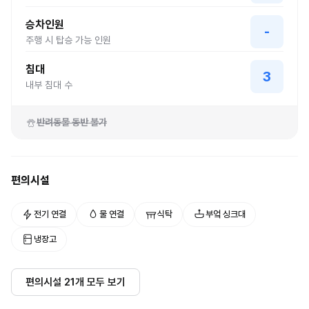
승차인원
-
주행 시 탑승 가능 인원
침대
3
내부 침대 수
반려동물 동반 불가
편의시설
전기 연결
물 연결
식탁
부엌 싱크대
냉장고
편의시설
21
개 모두 보기