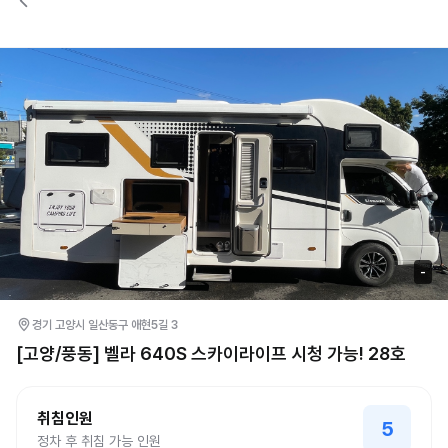
-
경기 고양시 일산동구 애현5길 3
[고양/풍동] 벨라 640S 스카이라이프 시청 가능! 28호
취침인원
5
정차 후 취침 가능 인원