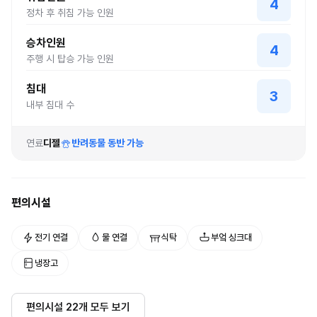
4
정차 후 취침 가능 인원
승차인원
4
주행 시 탑승 가능 인원
침대
3
내부 침대 수
연료
디젤
반려동물 동반 가능
편의시설
전기 연결
물 연결
식탁
부엌 싱크대
냉장고
편의시설
22
개 모두 보기