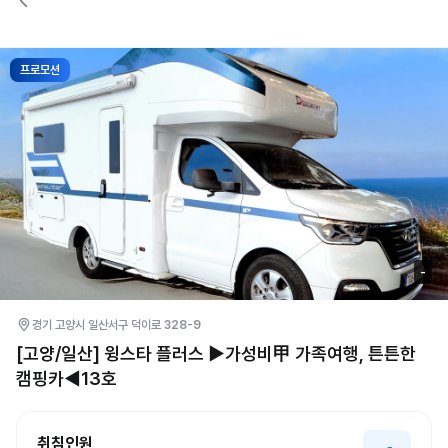
프로모션
-
경기 고양시 일산서구 덕이로 328-9
[고양/일산] 윙스타 플러스 ▶가성비甲 가족여행, 튼튼한
캠핑카◀13호
취침인원