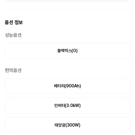
옵션 정보
성능옵션
블랙박스(O)
편의옵션
배터리(900Ah)
인버터(3.0kW)
태양광(300W)