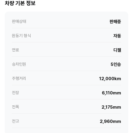
차량 기본 정보
판매상태
판매중
원동기 형식
자동
연료
디젤
승차인원
5인승
주행거리
12,000km
전장
6,110mm
전폭
2,175mm
전고
2,960mm