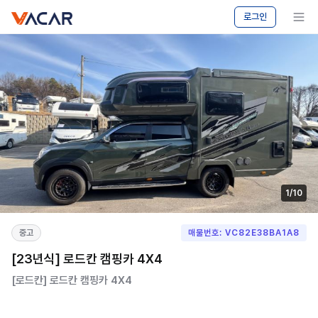
vacar
메뉴 보기
로그인
1
/
10
중고
매물번호: VC82E38BA1A8
[23년식] 로드칸 캠핑카 4X4
[로드칸] 로드칸 캠핑카 4X4