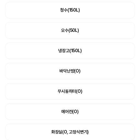
청수(150L)
오수(50L)
냉장고(150L)
바닥난방(O)
무시동히터(O)
에어컨(O)
화장실(O, 고정식변기)