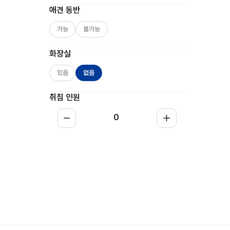
애견 동반
가능
불가능
화장실
있음
없음
취침 인원
0