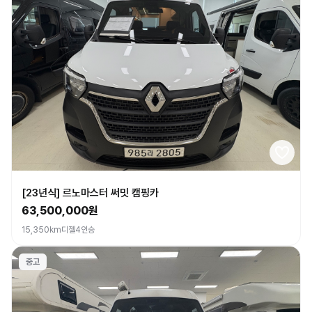
[23년식] 르노마스터 써밋 캠핑카
63,500,000원
15,350km
디젤
4인승
중고