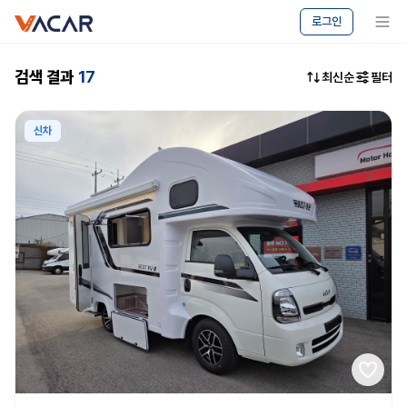
vacar
중고차
메뉴 보기
로그인
마켓
-
캠핑카
검색 결과
17
최신순
필터
승용차
매매
|
신차
바카르