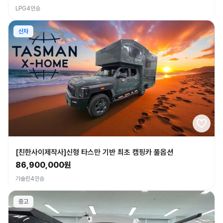
LPG
4인승
신차
[친한사이제작사]신형 타스만 기반 최초 캠핑카 풀옵션
86,900,000원
가솔린
4인승
중고