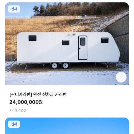
신차
[판더카라반] 완전 신차급 카라반
24,000,000원
카라반
4인승
신차