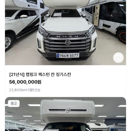
[21년식] 캠핑크 렉스턴 칸 징기스칸
56,000,000원
23,800km
디젤
5인승
중고