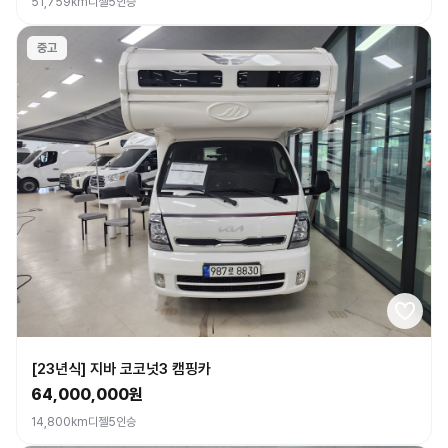
51,759km
디젤
5인승
중고
[23년식] 지바 코코넛3 캠핑카
64,000,000원
14,800km
디젤
5인승