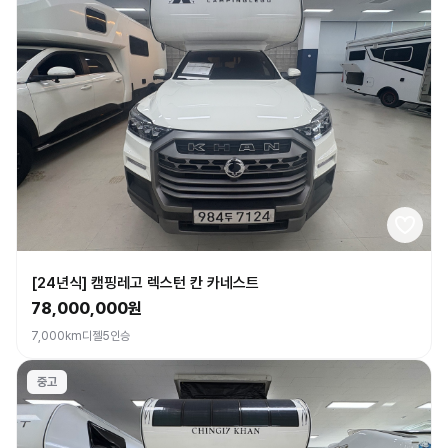
[24년식] 캠핑레고 렉스턴 칸 카네스트
78,000,000원
7,000km
디젤
5인승
중고