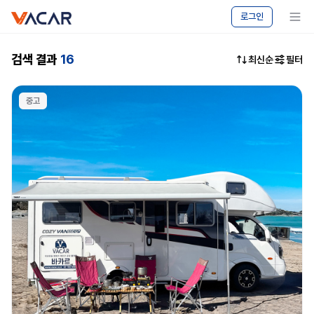
vacar
중고차
메뉴 보기
로그인
마켓
-
캠핑카
검색 결과
16
최신순
필터
승용차
매매
|
중고
바카르