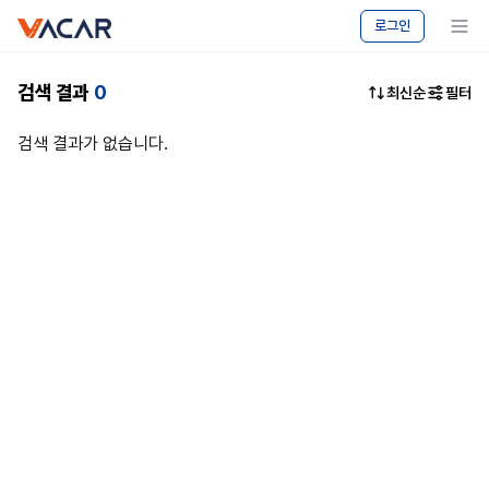
vacar
중고차
메뉴 보기
로그인
마켓
-
캠핑카
검색 결과
0
최신순
필터
승용차
매매
검색 결과가 없습니다.
|
바카르